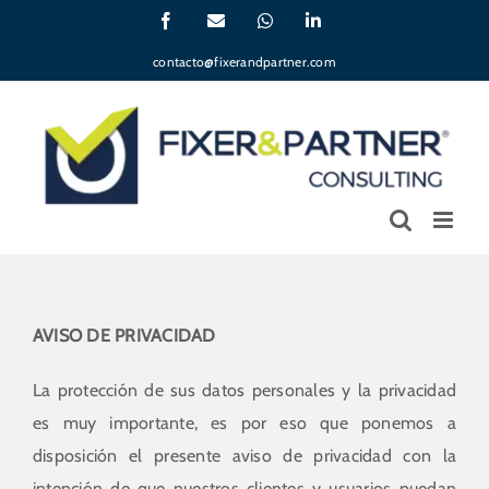
Skip
Facebook
Email
WhatsApp
LinkedIn
to
contacto@fixerandpartner.com
content
AVISO DE PRIVACIDAD
La protección de sus datos personales y la privacidad
es muy importante, es por eso que ponemos a
disposición el presente aviso de privacidad con la
intención de que nuestros clientes y usuarios puedan